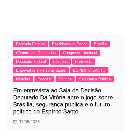
Bancada Federal
Bastidores do Poder
Brasília
Câmara dos Deputados
Congresso Nacional
Deputado Federal
Eleições
Entrevista
Entrevistas e Personalidades
ESPÍRITO SANTO
Notícias
Podcast
Política
Segurança Pública
Em entrevista ao Sala de Decisão,
Deputado Da Vitória abre o jogo sobre
Brasília, segurança pública e o futuro
político do Espírito Santo
07/08/2026