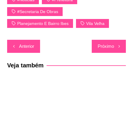
#Secretaria De Obras
Planejamento E Bairro Ibes
Vila Velha
Navegação
Anterior
Próximo
de
Post
Veja também