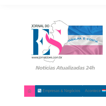
Ir
para
o
conteúdo
Empresas & Negócios
Acontece