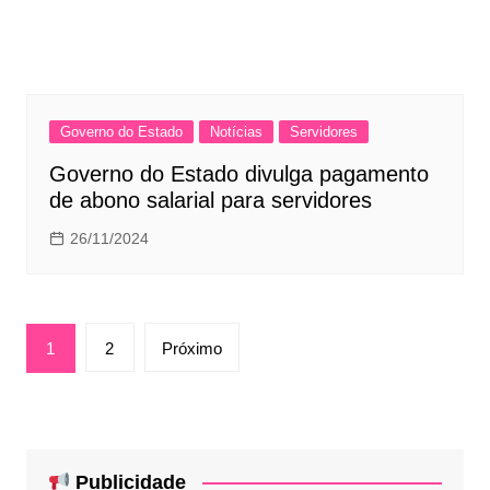
Governo do Estado
Notícias
Servidores
Governo do Estado divulga pagamento
de abono salarial para servidores
26/11/2024
Paginação
1
2
Próximo
de
posts
Publicidade