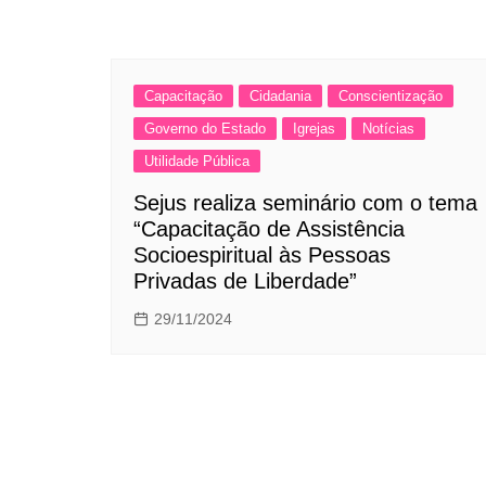
Capacitação
Cidadania
Conscientização
Governo do Estado
Igrejas
Notícias
Utilidade Pública
Sejus realiza seminário com o tema
“Capacitação de Assistência
Socioespiritual às Pessoas
Privadas de Liberdade”
29/11/2024