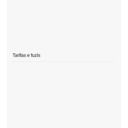
Tarífas e fuzís