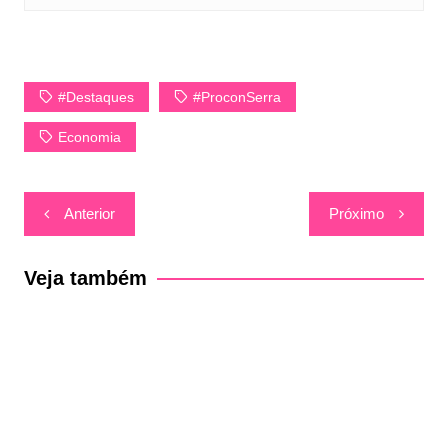
#Destaques
#ProconSerra
Economia
Navegação
Anterior
Próximo
de
Post
Veja também