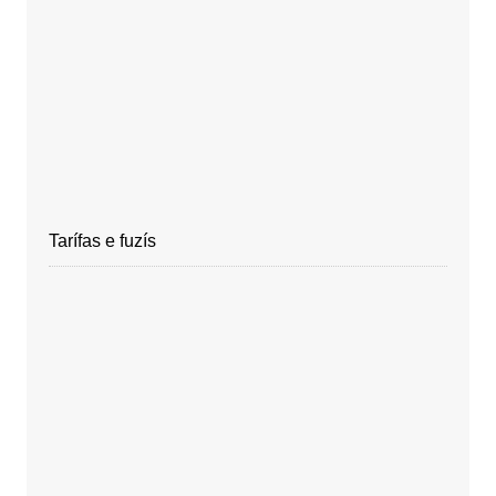
Tarífas e fuzís