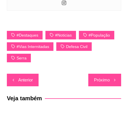
#Destaques
#Noticias
#População
#Vias Internitadas
Defesa Civil
Serra
Navegação
Anterior
Próximo
de
Post
Veja também