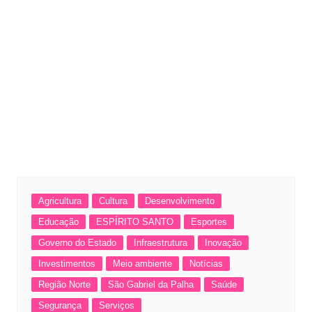
Agricultura
Cultura
Desenvolvimento
Educação
ESPÍRITO SANTO
Esportes
Governo do Estado
Infraestrutura
Inovação
Investimentos
Meio ambiente
Notícias
Região Norte
São Gabriel da Palha
Saúde
Segurança
Serviços