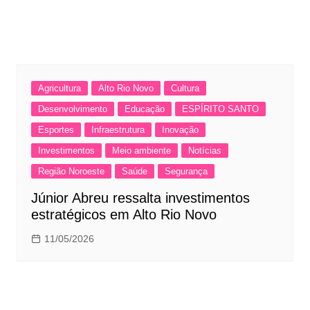
Agricultura
Alto Rio Novo
Cultura
Desenvolvimento
Educação
ESPÍRITO SANTO
Esportes
Infraestrutura
Inovação
Investimentos
Meio ambiente
Notícias
Região Noroeste
Saúde
Segurança
Júnior Abreu ressalta investimentos
estratégicos em Alto Rio Novo
11/05/2026