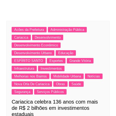
Acões da Prefeitura
Administração Pública
Cariacica
Desenvolvimento
Desenvolvimento Econômico
Desenvolvimento Urbano
Educação
ESPÍRITO SANTO
Esportes
Grande Vitória
Infraestrutura
Investimentos
Melhorias nos Bairros
Mobilidade Urbana
Notícias
Nova Orla De Cariacica
Obras
Saúde
Segurança
Serviços Públicos
Cariacica celebra 136 anos com mais
de R$ 2 bilhões em investimentos
estaduais