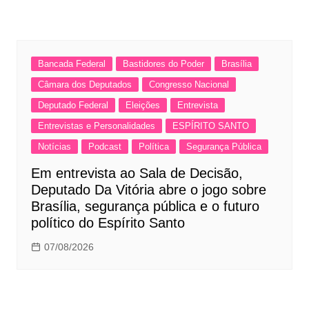
Bancada Federal
Bastidores do Poder
Brasília
Câmara dos Deputados
Congresso Nacional
Deputado Federal
Eleições
Entrevista
Entrevistas e Personalidades
ESPÍRITO SANTO
Notícias
Podcast
Política
Segurança Pública
Em entrevista ao Sala de Decisão,
Deputado Da Vitória abre o jogo sobre
Brasília, segurança pública e o futuro
político do Espírito Santo
07/08/2026