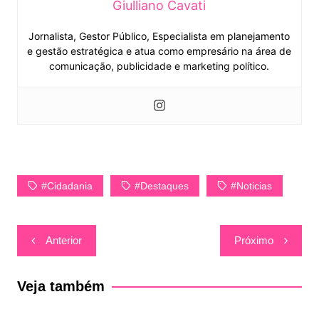
Giulliano Cavati
Jornalista, Gestor Público, Especialista em planejamento
e gestão estratégica e atua como empresário na área de
comunicação, publicidade e marketing político.
#cidadania
#Destaques
#Noticias
Navegação
Anterior
Próximo
de
Post
Veja também