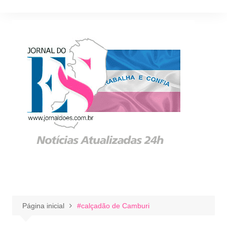
Ir
para
o
conteúdo
Página inicial
#calçadão de Camburi