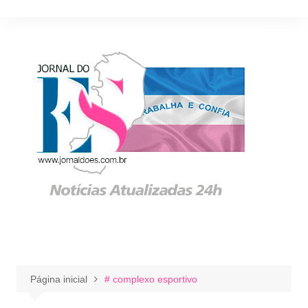
Ir
para
o
conteúdo
Página inicial
# complexo esportivo