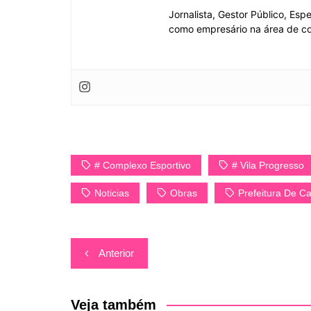
Jornalista, Gestor Público, Esp
como empresário na área de co
# Complexo Esportivo
# Vila Progresso
Noticias
Obras
Prefeitura De Ca
Navegação
Anterior
de
Post
Veja também