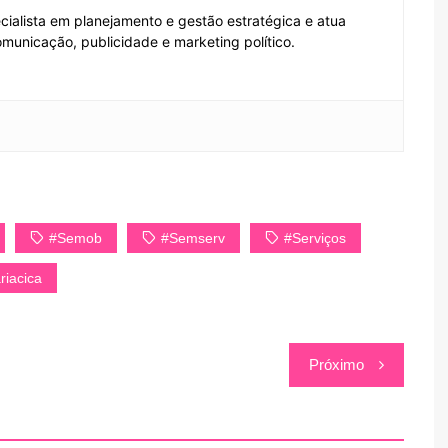
ecialista em planejamento e gestão estratégica e atua
municação, publicidade e marketing político.
#Semob
#Semserv
#Serviços
riacica
Próximo