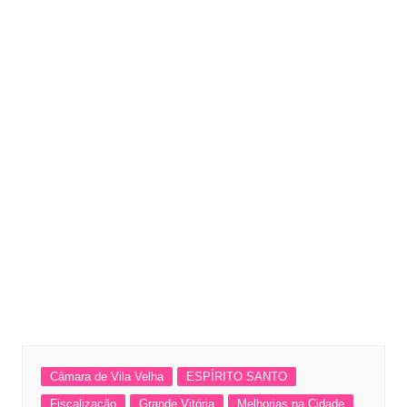
Câmara de Vila Velha
ESPÍRITO SANTO
Fiscalização
Grande Vitória
Melhorias na Cidade