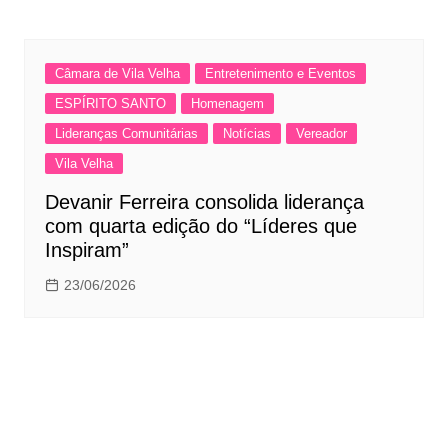
Câmara de Vila Velha
Entretenimento e Eventos
ESPÍRITO SANTO
Homenagem
Lideranças Comunitárias
Notícias
Vereador
Vila Velha
Devanir Ferreira consolida liderança
com quarta edição do “Líderes que
Inspiram”
23/06/2026