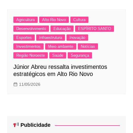
Agricultura
Alto Rio Novo
Cultura
Desenvolvimento
Educação
ESPÍRITO SANTO
Esportes
Infraestrutura
Inovação
Investimentos
Meio ambiente
Notícias
Região Noroeste
Saúde
Segurança
Júnior Abreu ressalta investimentos
estratégicos em Alto Rio Novo
11/05/2026
Publicidade