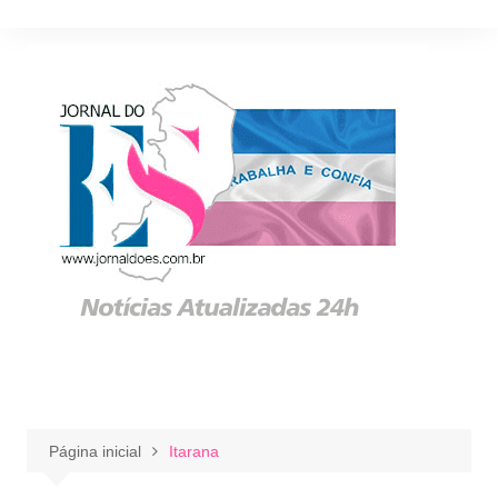
Ir
para
o
conteúdo
Página inicial
Itarana