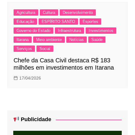
Agricultura
Cultura
Desenvolvimento
Educação
ESPÍRITO SANTO
Esportes
Governo do Estado
Infraestrutura
Investimentos
Itarana
Meio ambiente
Notícias
Saúde
Serviços
Social
Chefe da Casa Civil destaca R$ 183
milhões em investimentos em Itarana
17/04/2026
Publicidade