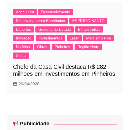
Agricultura
Desenvolvimento
Desenvolvimento Econômico
ESPÍRITO SANTO
Esportes
Governo do Estado
Infraestrutura
Inovação
Investimentos
Lazer
Meio ambiente
Notícias
Obras
Pinheiros
Região Norte
Social
Chefe da Casa Civil destaca R$ 282
milhões em investimentos em Pinheiros
20/04/2026
Publicidade