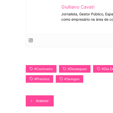
Giulliano Cavati
Jornalista, Gestor Público, Esp
como empresário na área de co
#Cachoeiro
#Destaques
#Dia D
#Premios
#Semgov
Navegação
Anterior
de