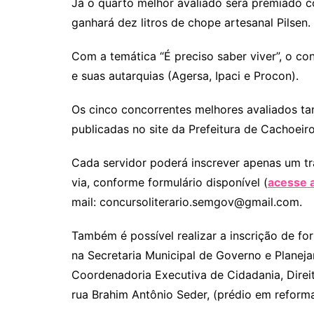
Já o quarto melhor avaliado será premiado c
ganhará dez litros de chope artesanal Pilsen.
Com a temática “É preciso saber viver”, o co
e suas autarquias (Agersa, Ipaci e Procon).
Os cinco concorrentes melhores avaliados ta
publicadas no site da Prefeitura de Cachoeiro
Cada servidor poderá inscrever apenas um tra
via, conforme formulário disponível (
acesse 
mail:
concursoliterario.semgov@gmail.com
.
Também é possível realizar a inscrição de for
na Secretaria Municipal de Governo e Planej
Coordenadoria Executiva de Cidadania, Direit
rua Brahim Antônio Seder, (prédio em reform