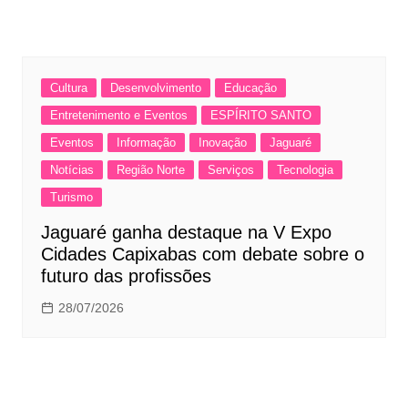
Cultura
Desenvolvimento
Educação
Entretenimento e Eventos
ESPÍRITO SANTO
Eventos
Informação
Inovação
Jaguaré
Notícias
Região Norte
Serviços
Tecnologia
Turismo
Jaguaré ganha destaque na V Expo
Cidades Capixabas com debate sobre o
futuro das profissões
28/07/2026