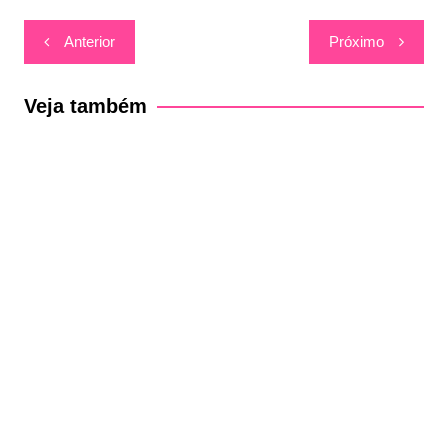
Navegação
Anterior
Próximo
de
Post
Veja também