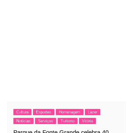
Cultura
Esportes
Homenagem
Lazer
Notícias
Serviços
Turismo
Vitória
Parque da Fonte Grande celebra 40