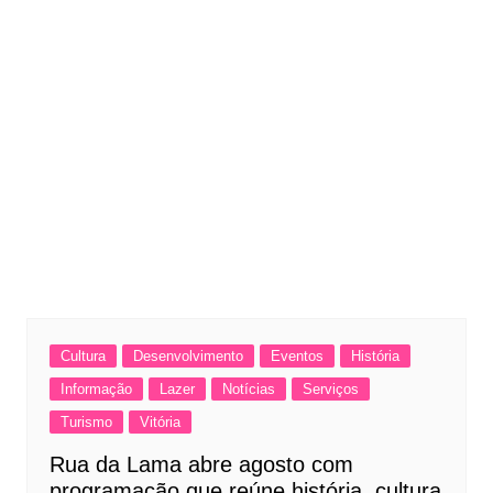
Cultura
Desenvolvimento
Eventos
História
Informação
Lazer
Notícias
Serviços
Turismo
Vitória
Rua da Lama abre agosto com
programação que reúne história, cultura