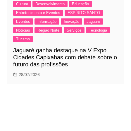
Cultura
Desenvolvimento
Educação
Entretenimento e Eventos
ESPÍRITO SANTO
Eventos
Informação
Inovação
Jaguaré
Notícias
Região Norte
Serviços
Tecnologia
Turismo
Jaguaré ganha destaque na V Expo
Cidades Capixabas com debate sobre o
futuro das profissões
28/07/2026