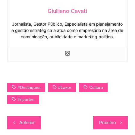
Giulliano Cavati
Jornalista, Gestor Público, Especialista em planejamento
e gestão estratégica e atua como empresário na área de
comunicação, publicidade e marketing político.
#Destaques
#Lazer
Cultura
Esportes
Navegação
Anterior
Próximo
de