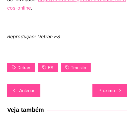
cos-online
.
Reprodução: Detran ES
Detran
ES
Transito
Navegação
Anterior
Próximo
de
Post
Veja também