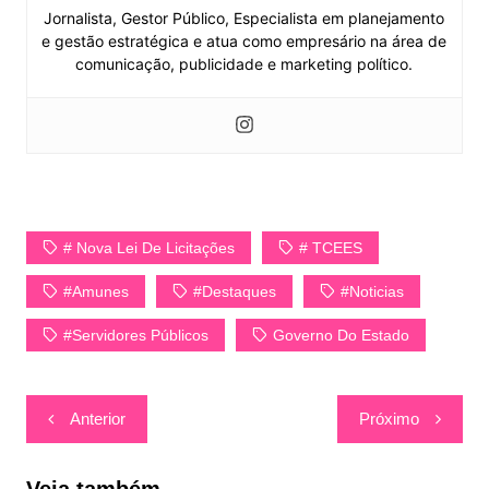
Jornalista, Gestor Público, Especialista em planejamento
e gestão estratégica e atua como empresário na área de
comunicação, publicidade e marketing político.
# Nova Lei De Licitações
# TCEES
#Amunes
#Destaques
#Noticias
#Servidores Públicos
Governo Do Estado
Navegação
Anterior
Próximo
de
Post