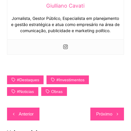
Giulliano Cavati
Jornalista, Gestor Público, Especialista em planejamento
e gestão estratégica e atua como empresário na área de
comunicação, publicidade e marketing político.
#Destaques
#Investimentos
#Noticias
Obras
Navegação
Anterior
Próximo
de
Post