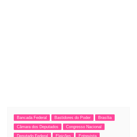
Bancada Federal
Bastidores do Poder
Brasília
Câmara dos Deputados
Congresso Nacional
Deputado Federal
Eleições
Entrevista