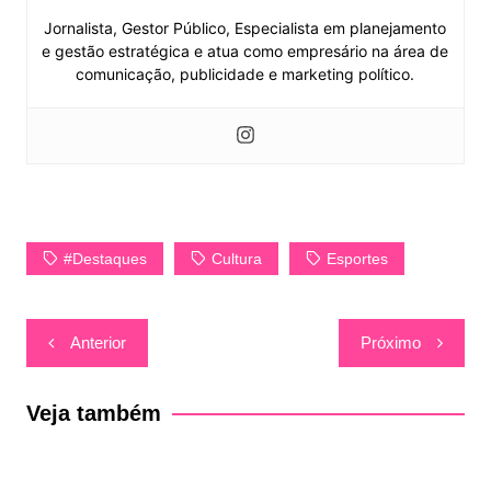
Jornalista, Gestor Público, Especialista em planejamento
e gestão estratégica e atua como empresário na área de
comunicação, publicidade e marketing político.
#Destaques
Cultura
Esportes
Navegação
Anterior
Próximo
de
Post
Veja também