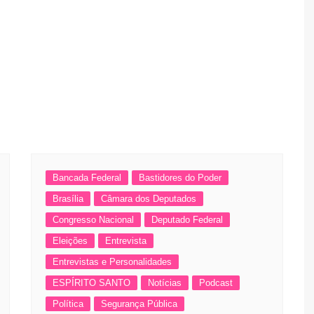
Bancada Federal
Bastidores do Poder
Brasília
Câmara dos Deputados
Congresso Nacional
Deputado Federal
Eleições
Entrevista
Entrevistas e Personalidades
ESPÍRITO SANTO
Notícias
Podcast
Política
Segurança Pública