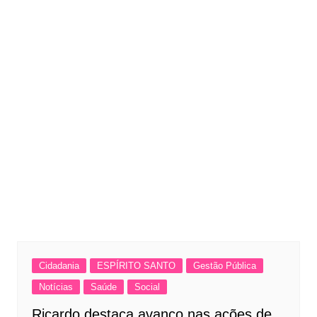
Cidadania
ESPÍRITO SANTO
Gestão Pública
Notícias
Saúde
Social
Ricardo destaca avanço nas ações de