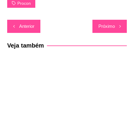
Procon
Navegação
Anterior
Próximo
de
Post
Veja também