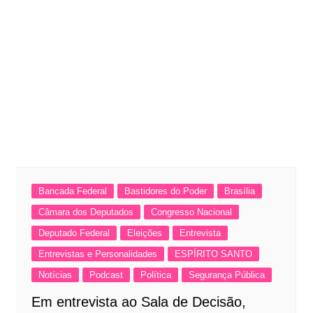
Bancada Federal
Bastidores do Poder
Brasília
Câmara dos Deputados
Congresso Nacional
Deputado Federal
Eleições
Entrevista
Entrevistas e Personalidades
ESPÍRITO SANTO
Notícias
Podcast
Política
Segurança Pública
Em entrevista ao Sala de Decisão,