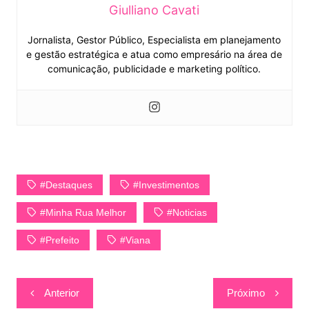
Giulliano Cavati
Jornalista, Gestor Público, Especialista em planejamento
e gestão estratégica e atua como empresário na área de
comunicação, publicidade e marketing político.
#Destaques
#Investimentos
#Minha Rua Melhor
#Noticias
#Prefeito
#Viana
Navegação
Anterior
Próximo