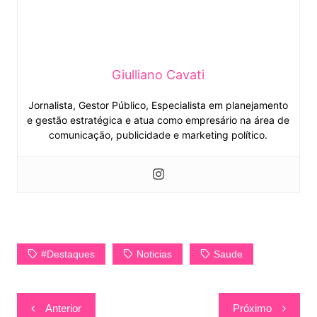
Giulliano Cavati
Jornalista, Gestor Público, Especialista em planejamento
e gestão estratégica e atua como empresário na área de
comunicação, publicidade e marketing político.
#Destaques
Noticias
Saude
Navegação
Anterior
Próximo