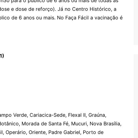
h30 para o público de 6 anos ou mais de todas as
ose e dose de reforço). Já no Centro Histórico, a
lico de 6 anos ou mais. No Faça Fácil a vacinação é
1)
Campo Verde, Cariacica-Sede, Flexal II, Graúna,
Botânico, Morada de Santa Fé, Mucuri, Nova Brasília,
 Operário, Oriente, Padre Gabriel, Porto de