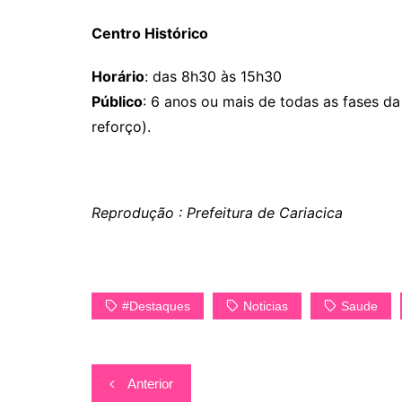
Centro Histórico
Horário
: das 8h30 às 15h30
Público
: 6 anos ou mais de todas as fases d
reforço).
Reprodução : Prefeitura de Cariacica
#Destaques
Noticias
Saude
Navegação
Anterior