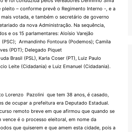
cio e foi conduzida pelos vereadores Denninho Silva
 pleito – conforme prevê o Regimento Interno -, e a
 mais votada, e também o secretário de governo
etariado da nova Administração. Na sequência,
s e os 15 parlamentares: Aloísio Varejão
o (PSC); Armandinho Fontoura (Podemos); Camila
eves (PDT); Delegado Piquet
uda Brasil (PSL), Karla Coser (PT), Luiz Paulo
icio Leite (Cidadania) e Luiz Emanuel (Cidadania).
ito Lorenzo Pazolini que tem 38 anos, é casado,
es de ocupar a prefeitura era Deputado Estadual.
discurso remoto breve em que afirmou que quando se
m vence é o processo eleitoral, em nome da
todos que quiserem e que amem esta cidade, pois a