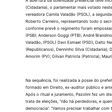
A abertura da solenidade presencial teve iní
(Cidadania), o parlamentar mais votado neste
vereadora Camila Valadão (PSOL), a segunda
Roberto Carneiro, representando todo o secr
conforme prevê o regimento foram empossado
(PSB); Anderson Goggi (PTB); André Brandin
Valadão, (PSOL) Davi Esmael (PSD); Dalto N
(Republicanos), Denninho Silva (Cidadania); D
Amorim (PV); Gilvan Patriota (Patriota); Maur
Na sequência, foi realizada a posse do prefe
formado em Direito, ex-auditor público e ant
Após o ritual e juramento, Pazolini fez um 
trata de eleições, “não há perdedores, e que
democracia”. “Vamos precisar trabalhar com 