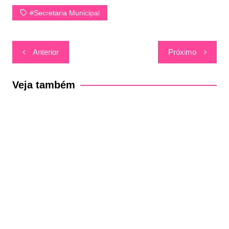
#Secretaria Municipal
Navegação
Anterior
Próximo
de
Post
Veja também