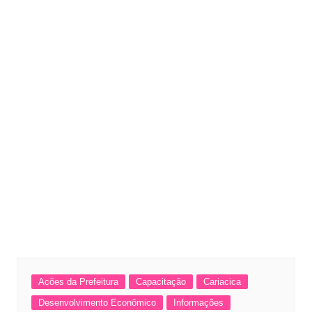
Acões da Prefeitura
Capacitação
Cariacica
Desenvolvimento Econômico
Informações