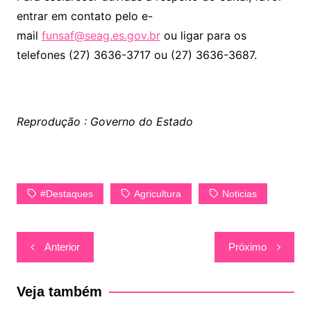
entrar em contato pelo e-
mail
funsaf@seag.es.gov.br
ou ligar para os
telefones (27) 3636-3717 ou (27) 3636-3687.
Reprodução : Governo do Estado
#Destaques
Agricultura
Noticias
Navegação
Anterior
Próximo
de
Post
Veja também