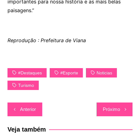
importantes para nossa história e as mais belas
paisagens.”
Reprodução : Prefeitura de Viana
#Destaques
#Esporte
Noticias
Turismo
Navegação
Anterior
Próximo
de
Post
Veja também