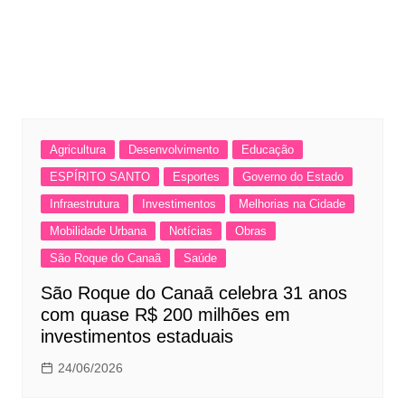
Agricultura
Desenvolvimento
Educação
ESPÍRITO SANTO
Esportes
Governo do Estado
Infraestrutura
Investimentos
Melhorias na Cidade
Mobilidade Urbana
Notícias
Obras
São Roque do Canaã
Saúde
São Roque do Canaã celebra 31 anos
com quase R$ 200 milhões em
investimentos estaduais
24/06/2026