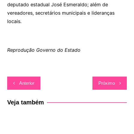
deputado estadual José Esmeraldo; além de
vereadores, secretários municipais e lideranças
locais.
Reprodução Governo do Estado
Navegação
Anterior
Próximo
de
Post
Veja também