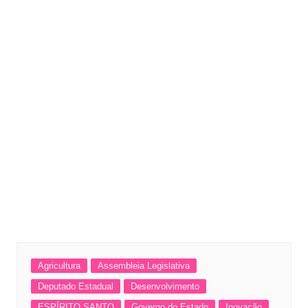
Agricultura
Assembleia Legislativa
Deputado Estadual
Desenvolvimento
ESPÍRITO SANTO
Governo do Estado
Inovação