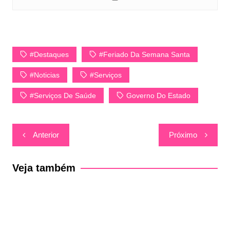
#Destaques
#Feriado Da Semana Santa
#Noticias
#Serviços
#Serviços De Saúde
Governo Do Estado
Navegação
Anterior
Próximo
de
Post
Veja também