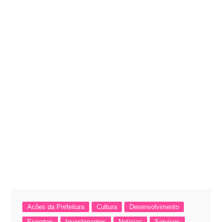
Acões da Prefeitura
Cultura
Desenvolvimento
Esportes
Investimentos
Notícias
Serviços