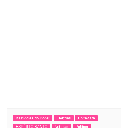
Bastidores do Poder
Eleições
Entrevista
ESPÍRITO SANTO
Notícias
Política