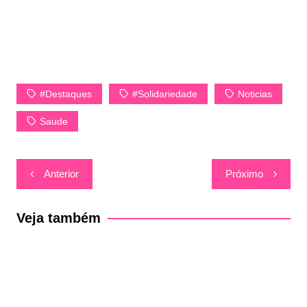
#Destaques
#Solidariedade
Noticias
Saude
Navegação
Anterior
Próximo
de
Post
Veja também