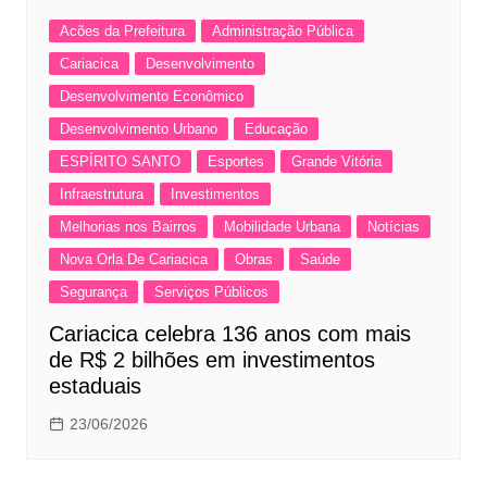
Acões da Prefeitura
Administração Pública
Cariacica
Desenvolvimento
Desenvolvimento Econômico
Desenvolvimento Urbano
Educação
ESPÍRITO SANTO
Esportes
Grande Vitória
Infraestrutura
Investimentos
Melhorias nos Bairros
Mobilidade Urbana
Notícias
Nova Orla De Cariacica
Obras
Saúde
Segurança
Serviços Públicos
Cariacica celebra 136 anos com mais
de R$ 2 bilhões em investimentos
estaduais
23/06/2026