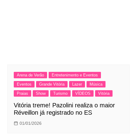
Arena de Verão
Entretenimento e Eventos
Eventos
Grande Vitória
Lazer
Música
Praias
Show
Turismo
VÍDEOS
Vitória
Vitória treme! Pazolini realiza o maior
Réveillon já registrado no ES
01/01/2026