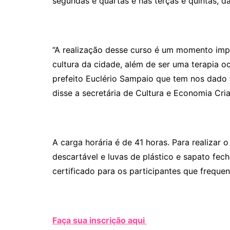
segundas e quartas e nas terças e quintas, da
“A realização desse curso é um momento impo
cultura da cidade, além de ser uma terapia o
prefeito Euclério Sampaio que tem nos dado t
disse a secretária de Cultura e Economia Cria
A carga horária é de 41 horas. Para realizar o
descartável e luvas de plástico e sapato fec
certificado para os participantes que freque
Faça sua inscrição aqui