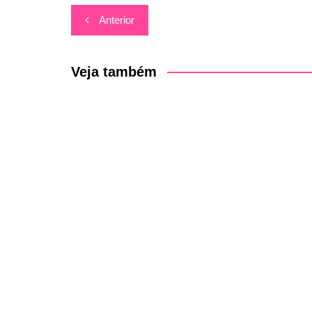
Navegação
Anterior
de
Post
Veja também