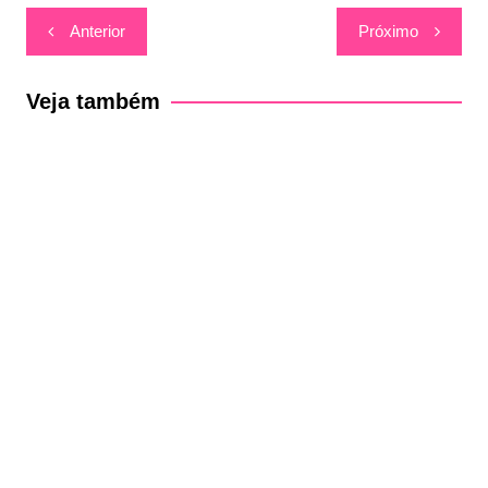
Navegação
Anterior
Próximo
de
Post
Veja também