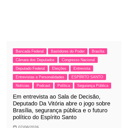
Bancada Federal
Bastidores do Poder
Brasília
Câmara dos Deputados
Congresso Nacional
Deputado Federal
Eleições
Entrevista
Entrevistas e Personalidades
ESPÍRITO SANTO
Notícias
Podcast
Política
Segurança Pública
Em entrevista ao Sala de Decisão,
Deputado Da Vitória abre o jogo sobre
Brasília, segurança pública e o futuro
político do Espírito Santo
07/08/2026