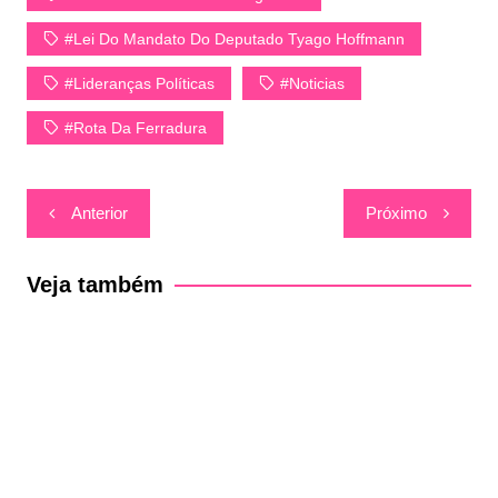
#Lei Do Mandato Do Deputado Tyago Hoffmann
#lideranças Políticas
#Noticias
#Rota Da Ferradura
Navegação
Anterior
Próximo
de
Post
Veja também